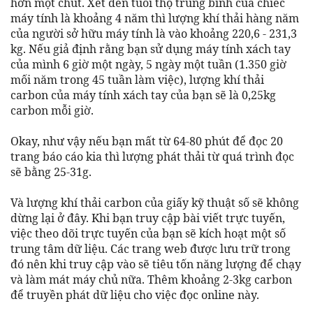
hơn một chút. Xét đến tuổi thọ trung bình của chiếc
máy tính là khoảng 4 năm thì lượng khí thải hàng năm
của người sở hữu máy tính là vào khoảng 220,6 - 231,3
kg. Nếu giả định rằng bạn sử dụng máy tính xách tay
của mình 6 giờ một ngày, 5 ngày một tuần (1.350 giờ
mối năm trong 45 tuần làm việc), lượng khí thải
carbon của máy tính xách tay của bạn sẽ là 0,25kg
carbon mỗi giờ.
Okay, như vậy nếu bạn mất từ 64-80 phút để đọc 20
trang báo cáo kia thì lượng phát thải từ quá trình đọc
sẽ bằng 25-31g.
Và lượng khí thải carbon của giấy kỹ thuật số sẽ không
dừng lại ở đây. Khi bạn truy cập bài viết trực tuyến,
việc theo dõi trực tuyến của bạn sẽ kích hoạt một số
trung tâm dữ liệu. Các trang web được lưu trữ trong
đó nên khi truy cập vào sẽ tiêu tốn năng lượng để chạy
và làm mát máy chủ nữa. Thêm khoảng 2-3kg carbon
để truyền phát dữ liệu cho việc đọc online này.