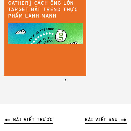
GATHER] CÁCH ÔNG LỚN
TARGET BẮT TREND THỰC
PHẨM LÀNH MẠNH
BÀI VIẾT TRƯỚC
BÀI VIẾT SAU