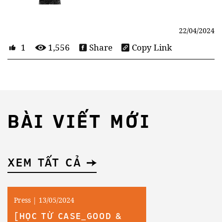
22/04/2024
1
1,556
Share
Copy Link
BÀI VIẾT MỚI
XEM TẤT CẢ
Press | 13/05/2024
[HỌC TỪ CASE_GOOD &